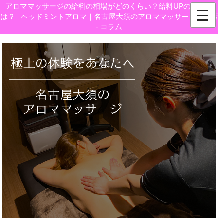
アロママッサージの給料の相場がどのくらい？給料UPの秘訣と
は？ | ヘッドミントアロマ｜名古屋大須のアロママッサージ専門店
- コラム