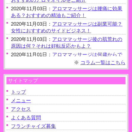
おすすめのアロマオイルをご紹介
2020年11月03日：
アロママッサージは腰痛に効果
ある？おすすめの精油もご紹介！
2020年11月03日：
アロママッサージは副業可能？
女性におすすめのサイドビジネス！
2020年11月03日：
アロママッサージ後の肌荒れの
原因は何？それは好転反応かもよ？
2020年11月01日：
アロママッサージは何歳からで
きるの？約20歳からOK
※
コラム一覧はこちら
2020年11月01日：
アロママッサージ後の水分補給
の重要性！老廃物を出す！
サイトマップ
2020年10月09日：
アロママッサージは自律神経を
整えるのに有効？
トップ
2020年10月09日：
メニュー
アロママッサージは妊娠（妊
婦）NGって本当？
アクセス
2020年10月09日：
アロママッサージは生理中でも
よくある質問
受けられるの？注意点を解説！
フランチャイズ募集
2020年10月09日：
アロママッサージはクリームを