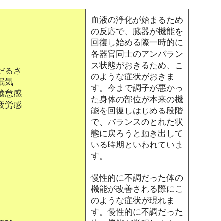
血液の浄化が始まるため
の反応で、臓器が機能を
回復し始める際一時的に
各器官同士のアンバラン
ス状態がおきるため、こ
だるさ
のような症状がおきま
眠気
す。今まで調子が悪かっ
倦怠感
た身体の部位が本来の機
疲労感
能を回復しはじめる段階
で、バランスのとれた状
態に戻ろうと動き出して
いる時期といわれていま
す。
慢性的に不調だった体の
機能が改善される際にこ
のような症状が現れま
す。慢性的に不調だった