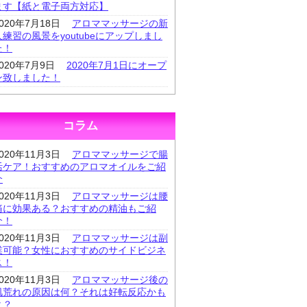
ます【紙と電子両方対応】
2020年7月18日
アロママッサージの新
人練習の風景をyoutubeにアップしまし
た！
2020年7月9日
2020年7月1日にオープ
ン致しました！
コラム
2020年11月3日
アロママッサージで腸
活ケア！おすすめのアロマオイルをご紹
介
2020年11月3日
アロママッサージは腰
痛に効果ある？おすすめの精油もご紹
介！
2020年11月3日
アロママッサージは副
業可能？女性におすすめのサイドビジネ
ス！
2020年11月3日
アロママッサージ後の
肌荒れの原因は何？それは好転反応かも
よ？