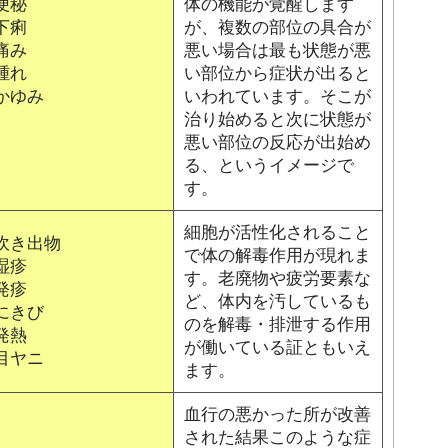
便秘
体の機能が覚醒します
下痢
が、複数の部位の具合が
痛み
悪い場合は最も状態が悪
腫れ
い部位から症状が出ると
かゆみ
いわれています。そこが
治り始めると次に状態が
悪い部位の反応が出始め
る、というイメージで
す。
細胞が活性化されること
吹き出物
で体の解毒作用が現れま
湿疹
す。老廃物や疲労要素な
発疹
ど、体内を汚しているも
にきび
のを解毒・排泄する作用
発熱
が働いている証ともいえ
目ヤニ
ます。
血行の悪かった所が改善
された結果このような症