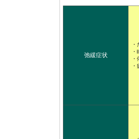
・
・
弛緩症状
・
・