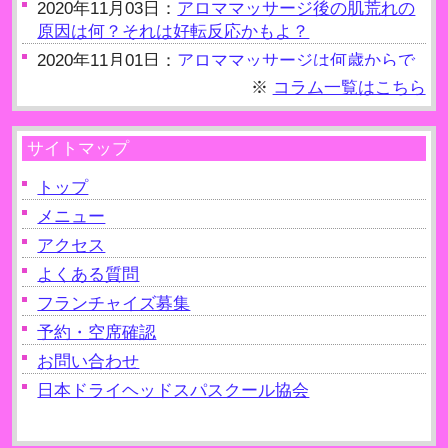
2020年11月03日：
アロママッサージ後の肌荒れの
原因は何？それは好転反応かもよ？
2020年11月01日：
アロママッサージは何歳からで
きるの？約20歳からOK
※
コラム一覧はこちら
2020年11月01日：
アロママッサージ後の水分補給
の重要性！老廃物を出す！
サイトマップ
2020年10月09日：
アロママッサージは自律神経を
整えるのに有効？
トップ
2020年10月09日：
メニュー
アロママッサージは妊娠（妊
婦）NGって本当？
アクセス
2020年10月09日：
アロママッサージは生理中でも
よくある質問
受けられるの？注意点を解説！
フランチャイズ募集
2020年10月09日：
アロママッサージはクリームを
予約・空席確認
使ってもできるの？
お問い合わせ
日本ドライヘッドスパスクール協会