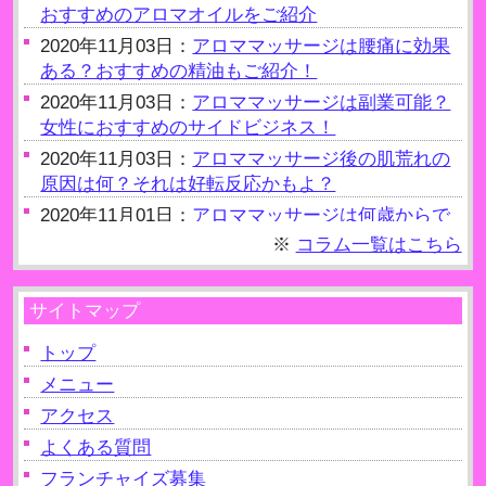
おすすめのアロマオイルをご紹介
2020年11月03日：
アロママッサージは腰痛に効果
ある？おすすめの精油もご紹介！
2020年11月03日：
アロママッサージは副業可能？
女性におすすめのサイドビジネス！
2020年11月03日：
アロママッサージ後の肌荒れの
原因は何？それは好転反応かもよ？
2020年11月01日：
アロママッサージは何歳からで
きるの？約20歳からOK
※
コラム一覧はこちら
2020年11月01日：
アロママッサージ後の水分補給
の重要性！老廃物を出す！
サイトマップ
2020年10月09日：
アロママッサージは自律神経を
整えるのに有効？
トップ
2020年10月09日：
メニュー
アロママッサージは妊娠（妊
婦）NGって本当？
アクセス
2020年10月09日：
アロママッサージは生理中でも
よくある質問
受けられるの？注意点を解説！
フランチャイズ募集