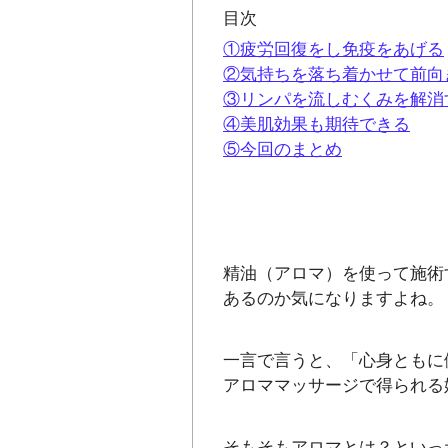
目次
①疲労回復をし免疫をあげる
②気持ちを落ち着かせて前向
③リンパを流しむくみを解消
④美肌効果も期待できる
⑤今回のまとめ
精油（アロマ）を使って施術
あるのか気になりますよね。
一言で言うと、「心身ともに
アロママッサージで得られる
そもそもアロマとは？といっ