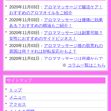
2020年11月03日：
アロママッサージで腸活ケア！
おすすめのアロマオイルをご紹介
2020年11月03日：
アロママッサージは腰痛に効果
ある？おすすめの精油もご紹介！
2020年11月03日：
アロママッサージは副業可能？
女性におすすめのサイドビジネス！
2020年11月03日：
アロママッサージ後の肌荒れの
原因は何？それは好転反応かもよ？
2020年11月01日：
アロママッサージは何歳からで
きるの？約20歳からOK
※
コラム一覧はこちら
2020年11月01日：
アロママッサージ後の水分補給
の重要性！老廃物を出す！
サイトマップ
2020年10月09日：
アロママッサージは自律神経を
整えるのに有効？
トップ
2020年10月09日：
メニュー
アロママッサージは妊娠（妊
婦）NGって本当？
アクセス
2020年10月09日：
アロママッサージは生理中でも