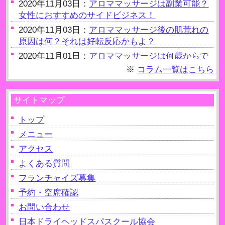
2020年11月03日：
アロママッサージは副業可能？
女性におすすめのサイドビジネス！
2020年11月03日：
アロママッサージ後の肌荒れの
原因は何？それは好転反応かもよ？
2020年11月01日：
アロママッサージは何歳からで
きるの？約20歳からOK
※
コラム一覧はこちら
2020年11月01日：
アロママッサージ後の水分補給
の重要性！老廃物を出す！
サイトマップ
2020年10月09日：
アロママッサージは自律神経を
整えるのに有効？
トップ
2020年10月09日：
メニュー
アロママッサージは妊娠（妊
婦）NGって本当？
アクセス
2020年10月09日：
アロママッサージは生理中でも
よくある質問
受けられるの？注意点を解説！
フランチャイズ募集
2020年10月09日：
アロママッサージはクリームを
予約・空席確認
使ってもできるの？
お問い合わせ
日本ドライヘッドスパスクール協会