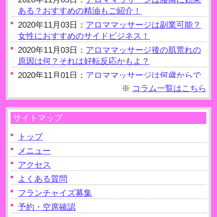
ある？おすすめの精油もご紹介！
2020年11月03日：
アロママッサージは副業可能？
女性におすすめのサイドビジネス！
2020年11月03日：
アロママッサージ後の肌荒れの
原因は何？それは好転反応かもよ？
2020年11月01日：
アロママッサージは何歳からで
きるの？約20歳からOK
※
コラム一覧はこちら
2020年11月01日：
アロママッサージ後の水分補給
の重要性！老廃物を出す！
サイトマップ
2020年10月09日：
アロママッサージは自律神経を
整えるのに有効？
トップ
2020年10月09日：
メニュー
アロママッサージは妊娠（妊
婦）NGって本当？
アクセス
2020年10月09日：
アロママッサージは生理中でも
よくある質問
受けられるの？注意点を解説！
フランチャイズ募集
2020年10月09日：
アロママッサージはクリームを
予約・空席確認
使ってもできるの？